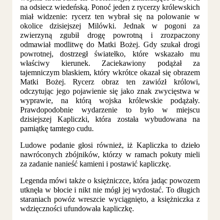
na odsiecz wiedeńską. Ponoć jeden z rycerzy królewskich
miał widzenie: rycerz ten wybrał się na polowanie w
okolice dzisiejszej Milówki. Jednak w pogoni za
zwierzyną zgubił drogę powrotną i zrozpaczony
odmawiał modlitwę do Matki Bożej. Gdy szukał drogi
powrotnej, dostrzegł światełko, które wskazało mu
właściwy kierunek. Zaciekawiony podążał za
tajemniczym blaskiem, który wkrótce okazał się obrazem
Matki Bożej. Rycerz obraz ten zawiózł królowi,
odczytując jego pojawienie się jako znak zwycięstwa w
wyprawie, na którą wojska królewskie podążały.
Prawdopodobnie wydarzenie to było w miejscu
dzisiejszej Kapliczki, która została wybudowana na
pamiątkę tamtego cudu.
Ludowe podanie głosi również, iż Kapliczka to dzieło
nawróconych zbójników, którzy w ramach pokuty mieli
za zadanie nanieść kamieni i postawić kapliczkę.
Legenda mówi także o księżniczce, która jadąc powozem
utknęła w błocie i nikt nie mógł jej wydostać. To długich
staraniach powóz wreszcie wyciągnięto, a księżniczka z
wdzięczności ufundowała kapliczkę.