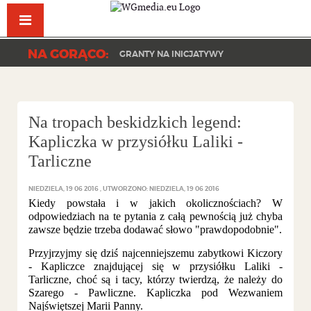
Facebook
YouT
NA GORĄCO:
GRANTY NA INICJATYWY
Na tropach beskidzkich legend:
Kapliczka w przysiółku Laliki -
Tarliczne
NIEDZIELA, 19 06 2016
UTWORZONO: NIEDZIELA, 19 06 2016
Kiedy powstała i w jakich okolicznościach? W
odpowiedziach na te pytania z całą pewnością już chyba
zawsze będzie trzeba dodawać słowo "prawdopodobnie".
Przyjrzyjmy się dziś najcenniejszemu zabytkowi Kiczory
- Kapliczce znajdującej się w przysiółku Laliki -
Tarliczne, choć są i tacy, którzy twierdzą, że należy do
Szarego - Pawliczne. Kapliczka pod Wezwaniem
Najświętszej Marii Panny.