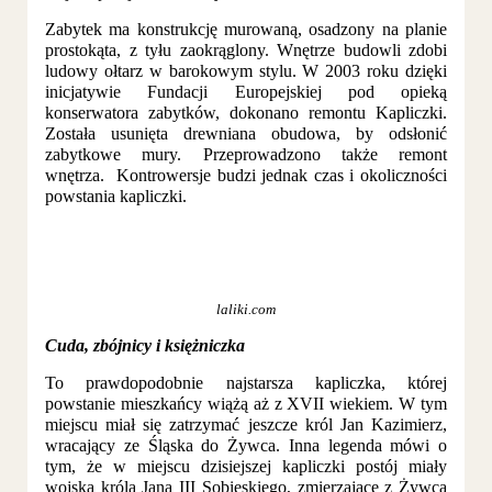
Zabytek ma konstrukcję murowaną, osadzony na planie
prostokąta, z tyłu zaokrąglony. Wnętrze budowli zdobi
ludowy ołtarz w barokowym stylu. W 2003 roku dzięki
inicjatywie Fundacji Europejskiej pod opieką
konserwatora zabytków, dokonano remontu Kapliczki.
Została usunięta drewniana obudowa, by odsłonić
zabytkowe mury. Przeprowadzono także remont
wnętrza. Kontrowersje budzi jednak czas i okoliczności
powstania kapliczki.
laliki.com
Cuda, zbójnicy i księżniczka
To prawdopodobnie najstarsza kapliczka, której
powstanie mieszkańcy wiążą aż z XVII wiekiem. W tym
miejscu miał się zatrzymać jeszcze król Jan Kazimierz,
wracający ze Śląska do Żywca. Inna legenda mówi o
tym, że w miejscu dzisiejszej kapliczki postój miały
wojska króla Jana III Sobieskiego, zmierzające z Żywca