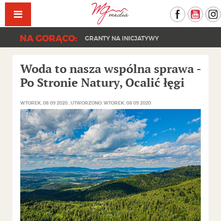
Facebook
YouT
NA GORĄCO:
GRANTY NA INICJATYWY
Woda to nasza wspólna sprawa -
Po Stronie Natury, Ocalić łęgi
WTOREK, 08 09 2020
UTWORZONO: WTOREK, 08 09 2020