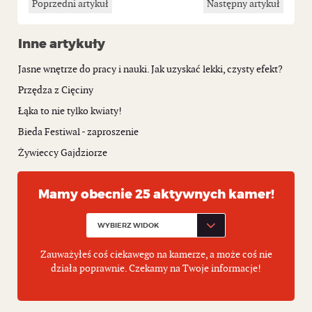
Poprzedni artykuł
Następny artykuł
Inne artykuły
Jasne wnętrze do pracy i nauki. Jak uzyskać lekki, czysty efekt?
Przędza z Cięciny
Łąka to nie tylko kwiaty!
Bieda Festiwal - zaproszenie
Żywieccy Gajdziorze
Mamy obecnie 25 aktywnych kamer!
Zauważyłeś coś ciekawego na kamerze, a może coś nie
działa poprawnie. Czekamy na Twoje informacje!