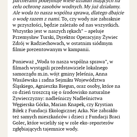
partnerami podejmuje wiele działań mających na
celu ochronę zasobów wodnych. My już działamy.
Ale woda to nasza wspólna sprawa, dlatego dbajcie
o wodę razem z nami.
To, czy wody nie zabraknie
w przyszłości, będzie zależało od nas wszystkich.
Wszystko jest w naszych rękach” – apeluje
Przemysław Turski, Dyrektor Operacyjny Żywiec
Zdrój w Radziechowach, w ostatnim siódmym
filmie prezentowanym w kampanii.
Ponieważ „Woda to nasza wspólna sprawa”, w
filmach wystąpili przedstawiciele lokalnego
samorządu m.in. wójt gminy Jeleśnia, Anna
Wasilewska i radna Sejmiku Województwa
Śląskiego, Agnieszka Biegun, oraz osoby, które na
co dzień troszczą się o środowisko naturalne
Żywiecczyzny: nadleśniczy Nadleśnictwa
Węgierska Górka, Marian Knapek, czy Krystian
Biłek z Fundacji Ekologicznej Arka. Nie zabrakło
też samych mieszkańców i dzieci z Fundacji Braci
Golec, które wcieliły się w role eko-reporterów
zgłębiających tajemnice wody.