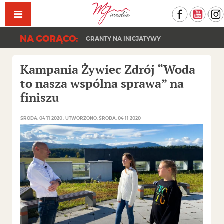
Facebook
YouT
NA GORĄCO:
GRANTY NA INICJATYWY
Kampania Żywiec Zdrój “Woda
to nasza wspólna sprawa” na
finiszu
ŚRODA, 04 11 2020
UTWORZONO: ŚRODA, 04 11 2020