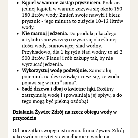
Kąpiel w wannie zastąp prysznicem.
Podczas
jednej kąpieli w wannie zużywa się około 150-
180 litrów wody. Zmień swoje nawyki i bierz
prysznic - jego minuta to zużycie 10-12 litrów
wody.
Nie marnuj jedzenia.
Do produkcji każdego
artykułu spożywczego używa się określonej
ilości wody, stanowiącej ślad wodny.
Przykładowo, dla 1 kg ryżu ślad wodny to aż 2
500 litrów. Planuj i rób zakupy tak, by nie
wyrzucać jedzenia.
Wykorzystuj wodę podwójnie.
Zainstaluj
pojemnik na deszczówkę i ciesz się, że woda
pojawi się w nim “sama”.
Sadź drzewa i dbaj o kwietne łąki
. Rośliny
zatrzymują wodę i spowalniają jej spływ, a do
tego mogą być piękną ozdobą!
Działania Żywiec Zdrój na rzecz obiegu wody w
przyrodzie
Od początku swojego istnienia, firma Żywiec Zdrój
jako swój priorytet stawia dbanie o wodę na