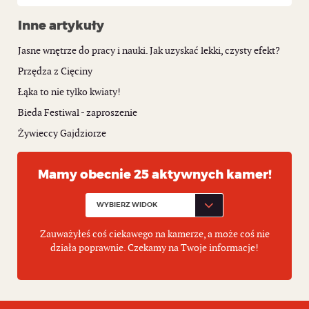
Inne artykuły
Jasne wnętrze do pracy i nauki. Jak uzyskać lekki, czysty efekt?
Przędza z Cięciny
Łąka to nie tylko kwiaty!
Bieda Festiwal - zaproszenie
Żywieccy Gajdziorze
Mamy obecnie 25 aktywnych kamer!
Zauważyłeś coś ciekawego na kamerze, a może coś nie
działa poprawnie. Czekamy na Twoje informacje!