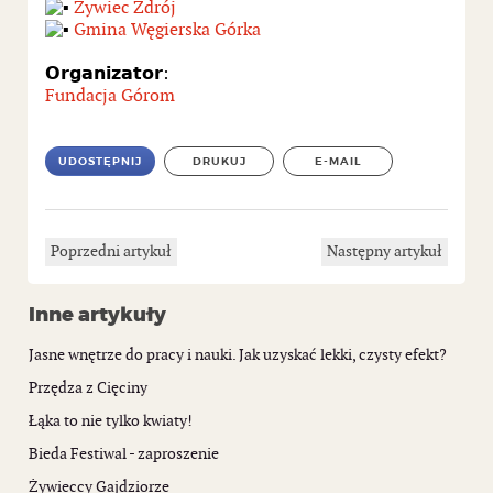
Żywiec Zdrój
Gmina Węgierska Górka
𝗢𝗿𝗴𝗮𝗻𝗶𝘇𝗮𝘁𝗼𝗿:
Fundacja Górom
UDOSTĘPNIJ
DRUKUJ
E-MAIL
Poprzedni artykuł
Następny artykuł
Inne artykuły
Jasne wnętrze do pracy i nauki. Jak uzyskać lekki, czysty efekt?
Przędza z Cięciny
Łąka to nie tylko kwiaty!
Bieda Festiwal - zaproszenie
Żywieccy Gajdziorze