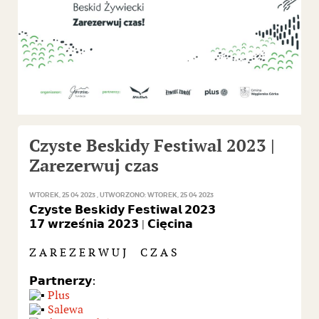
Czyste Beskidy Festiwal 2023 |
Zarezerwuj czas
WTOREK, 25 04 2023
UTWORZONO: WTOREK, 25 04 2023
𝗖𝘇𝘆𝘀𝘁𝗲 𝗕𝗲𝘀𝗸𝗶𝗱𝘆 𝗙𝗲𝘀𝘁𝗶𝘄𝗮𝗹 𝟮𝟬𝟮𝟯
𝟭𝟳 𝘄𝗿𝘇𝗲𝘀́𝗻𝗶𝗮 𝟮𝟬𝟮𝟯 | 𝗖𝗶𝗲̨𝗰𝗶𝗻𝗮
Z A R E Z E R W U J C Z A S
𝗣𝗮𝗿𝘁𝗻𝗲𝗿𝘇𝘆:
Plus
Salewa