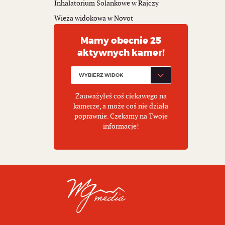
Inhalatorium Solankowe w Rajczy
Wieża widokowa w Novot
Mamy obecnie 25
aktywnych kamer!
Zauważyłeś coś ciekawego na
kamerze, a może coś nie działa
poprawnie. Czekamy na Twoje
informacje!