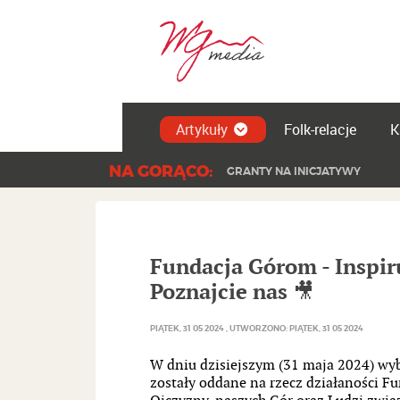
Artykuły
Folk-relacje
K
NA GORĄCO:
GRANTY NA INICJATYWY
Fundacja Górom - Inspir
Poznajcie nas 🎥
PIĄTEK, 31 05 2024
UTWORZONO: PIĄTEK, 31 05 2024
W dniu dzisiejszym (31 maja 2024) wyb
zostały oddane na rzecz działaności F