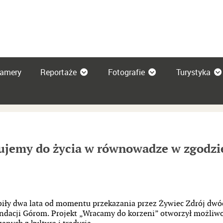
amery
Reportaże
Fotografie
Turystyka
ujemy do życia w równowadze w zgodzie 
iły dwa lata od momentu przekazania przez Żywiec Zdrój dwóc
undacji Górom. Projekt „Wracamy do korzeni” otworzył możliwoś