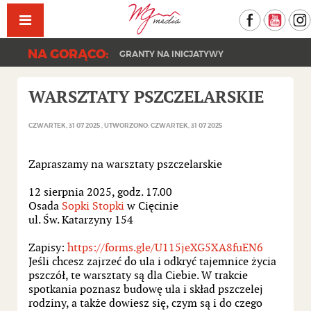
Facebook
YouT
NA GORĄCO:
GRANTY NA INICJATYWY
WARSZTATY PSZCZELARSKIE
CZWARTEK, 31 07 2025
UTWORZONO: CZWARTEK, 31 07 2025
Zapraszamy na warsztaty pszczelarskie
12 sierpnia 2025, godz. 17.00
Osada
Sopki Stopki
w Cięcinie
ul. Św. Katarzyny 154
Zapisy:
https://forms.gle/U115jeXG5XA8fuEN6
Jeśli chcesz zajrzeć do ula i odkryć tajemnice życia
pszczół, te warsztaty są dla Ciebie. W trakcie
spotkania poznasz budowę ula i skład pszczelej
rodziny, a także dowiesz się, czym są i do czego